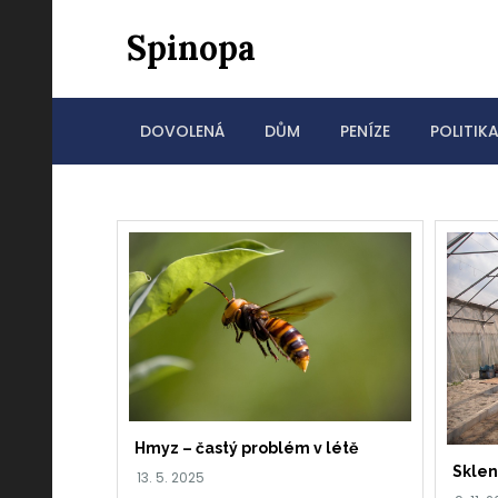
Skip
Spinopa
to
content
DOVOLENÁ
DŮM
PENÍZE
POLITIK
Hmyz – častý problém v létě
Sklen