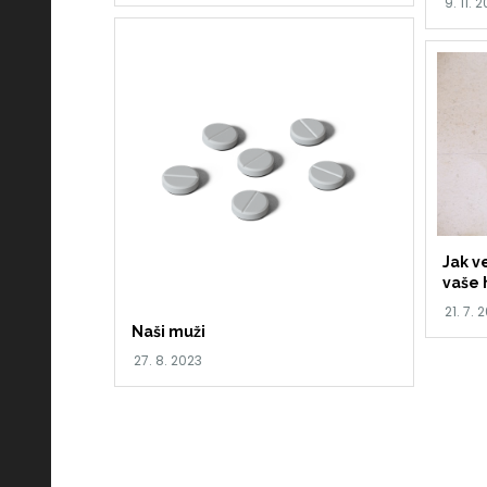
Jak ve
vaše 
Naši muži