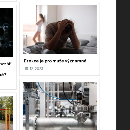
Erekce je pro muže významná
ozzáří
né?