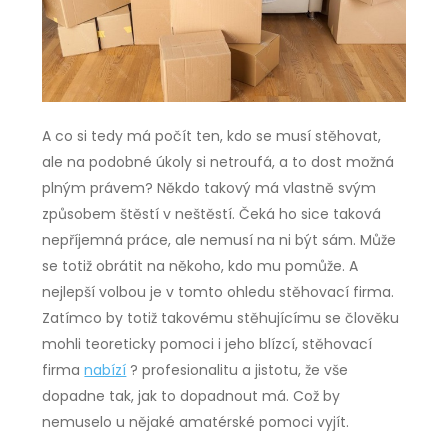
A co si tedy má počít ten, kdo se musí stěhovat,
ale na podobné úkoly si netroufá, a to dost možná
plným právem? Někdo takový má vlastně svým
způsobem štěstí v neštěstí. Čeká ho sice taková
nepříjemná práce, ale nemusí na ni být sám. Může
se totiž obrátit na někoho, kdo mu pomůže. A
nejlepší volbou je v tomto ohledu stěhovací firma.
Zatímco by totiž takovému stěhujícímu se člověku
mohli teoreticky pomoci i jeho blízcí, stěhovací
firma
nabízí
? profesionalitu a jistotu, že vše
dopadne tak, jak to dopadnout má. Což by
nemuselo u nějaké amatérské pomoci vyjít.