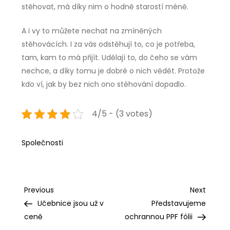
stěhovat, má díky nim o hodně starostí méně.
A i vy to můžete nechat na zmíněných
stěhovácích. I za vás odstěhují to, co je potřeba,
tam, kam to má přijít. Udělají to, do čeho se vám
nechce, a díky tomu je dobré o nich vědět. Protože
kdo ví, jak by bez nich ono stěhování dopadlo.
4/5 - (3 votes)
Společnosti
Navigace
Previous
Next
Previous
Next
Post
Post
Učebnice jsou už v
Představujeme
pro
ceně
ochrannou PPF fólii