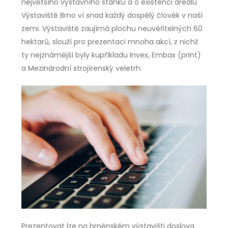
největšího výstavního stánku a o existenci areálu
Výstaviště Brno ví snad každý dospělý člověk v naší
zemi. Výstaviště zaujímá plochu neuvěřitelných 60
hektarů, slouží pro prezentaci mnoha akcí, z nichž
ty nejznámější byly kupříkladu Invex, Embax (print)
a Mezinárodní strojírenský veletrh.
Prezentovat lze na brněnském výstavišti doslova