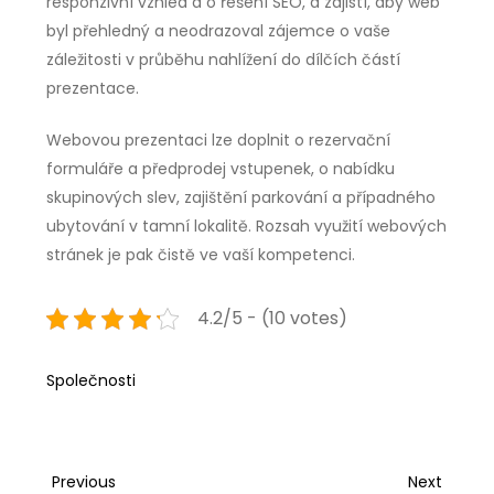
responzivní vzhled a o řešení SEO, a zajistí, aby web
byl přehledný a neodrazoval zájemce o vaše
záležitosti v průběhu nahlížení do dílčích částí
prezentace.
Webovou prezentaci lze doplnit o rezervační
formuláře a předprodej vstupenek, o nabídku
skupinových slev, zajištění parkování a případného
ubytování v tamní lokalitě. Rozsah využití webových
stránek je pak čistě ve vaší kompetenci.
4.2/5 - (10 votes)
Společnosti
Navigace
Previous
Next
Previous
Next