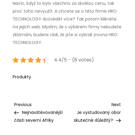
Navíc, když to bylo všechno za skvělou cenu, tak
proč toho nevyužít. A chcete se o této firmě HRO
TECHNOLOGY dozvědět více? Tak potom klikněte
na jejich web. Myslím, že s výběrem firmy nebudete
zklamáni, budete rádi, že jste si vybrali zrovna HRO
TECHNOLOGY.
4.4/5 - (8 votes)
Produkty
Navigace
Previous
Next
Previous
Next
Post
Post
Nejnavštěvovanější
Je vystudovaný obor
pro
části severní Afriky
skutečně důležitý?