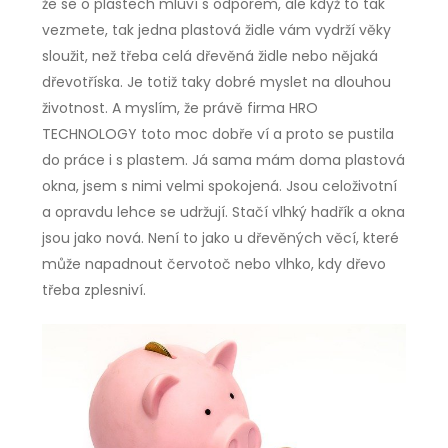
že se o plastech mluví s odporem, ale když to tak
vezmete, tak jedna plastová židle vám vydrží věky
sloužit, než třeba celá dřevěná židle nebo nějaká
dřevotříska. Je totiž taky dobré myslet na dlouhou
životnost. A myslím, že právě firma HRO
TECHNOLOGY toto moc dobře ví a proto se pustila
do práce i s plastem. Já sama mám doma plastová
okna, jsem s nimi velmi spokojená. Jsou celoživotní
a opravdu lehce se udržují. Stačí vlhký hadřík a okna
jsou jako nová. Není to jako u dřevěných věcí, které
může napadnout červotoč nebo vlhko, kdy dřevo
třeba zplesniví.