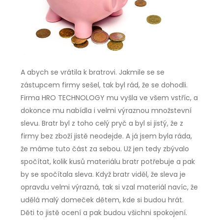
A abych se vrátila k bratrovi. Jakmile se se
zástupcem firmy sešel, tak byl rád, že se dohodli.
Firma HRO TECHNOLOGY mu vyšla ve všem vstříc, a
dokonce mu nabídla i velmi výraznou množstevní
slevu. Bratr byl z toho celý pryč a byl si jistý, že z
firmy bez zboží jistě neodejde. A já jsem byla ráda,
že máme tuto část za sebou. Už jen tedy zbývalo
spočítat, kolik kusů materiálu bratr potřebuje a pak
by se spočítala sleva. Když bratr viděl, že sleva je
opravdu velmi výrazná, tak si vzal materiál navíc, že
udělá malý domeček dětem, kde si budou hrát.
Děti to jistě ocení a pak budou všichni spokojení.