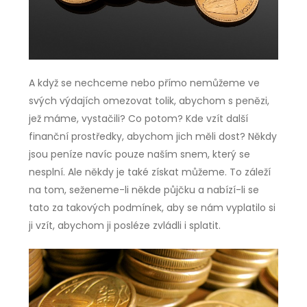
A když se nechceme nebo přímo nemůžeme ve
svých výdajích omezovat tolik, abychom s penězi,
jež máme, vystačili? Co potom? Kde vzít další
finanční prostředky, abychom jich měli dost?
Někdy
jsou peníze navíc pouze naším snem, který se
nesplní. Ale někdy je také získat můžeme. To záleží
na tom, seženeme-li někde půjčku a nabízí-li se
tato za takových podmínek, aby se nám vyplatilo si
ji vzít, abychom ji posléze zvládli i splatit.