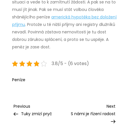
situaci a vede to k zamítnutí žádosti. A pak se na to
musí jít jinak. Pak se musí stát volbou člověka
shánějícího peníze
americká hypotéka bez doložení
příjmu
. Protože u té nižší příjmy ani registry dlužníků
nevadí. Povinná zástava nemovitosti je tu dost
dobrou zárukou splácení, a proto se tu uspěje. A
peněz je zase dost.
3.8/5 - (6 votes)
Peníze
Navigace
Previous
Next
Previous
Next
Post
Post
Tuky zmizí pryč
S námi je řízení radost
pro