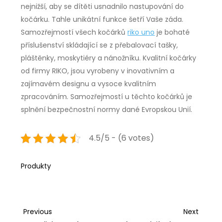
nejnižší, aby se dítěti usnadnilo nastupování do
kočárku. Tahle unikátní funkce šetří Vaše záda.
Samozřejmostí všech kočárků
riko uno
je bohaté
příslušenství skládající se z přebalovací tašky,
pláštěnky, moskytiéry a nánožníku. Kvalitní kočárky
od firmy RIKO, jsou vyrobeny v inovativním a
zajímavém designu a vysoce kvalitním
zpracováním. Samozřejmostí u těchto kočárků je
splnění bezpečnostní normy dané Evropskou Unií.
4.5/5 - (6 votes)
Produkty
Navigace
Previous
Next
Previous
Next