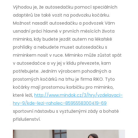
Výhodou je, že autosedačku pomocí speciálních
adaptérů lze také vozit na podvozku kočárku.
Možnost nasadit autosedačku a podvozek Vám
usnadní práci hlavně v prvních měsících života
miminka, kdy budete jezdit autem na lékařské
prohlídky a nebudete muset autosedačku s
miminkem nosit v ruce. Miminko může zůstat spát
v autosedačce a vy jej v klidu převezete, kam
potřebujete. Jedním výrobcem pohodlných a
prostorných kočárků na trhu je firma RIKO. Tyto
kočárky mají prostornou korbičku pro miminko,
které leží,
http://www.mindok.cz/3/hry/vzdelavaci-
hry-9/kde-lezi-raholec-8595558300419-69
sportovní nástavbu s vyztuženými zády a bohaté
příslušenství.