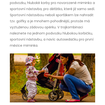
podvozku, hluboké korby pro novorozené miminko a
sportovní nástavba, pro děťátko, které již samo sedí.
Sportovní nástavbou neboli sporťákem lze nahradit
tzv. golfky a je mnohem pohodlnější, protože má
vyztuženou zádovou opěrku. V trojkombinaci
naleznete na jednom podvozku hlubokou korbičku,
sportovní nástavbu, a navíc autosedačku pro první
měsíce miminka.