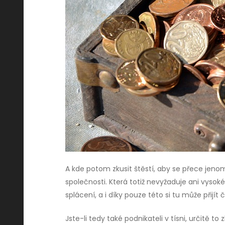
A kde potom zkusit štěstí, aby se přece je
společnosti. Která totiž nevyžaduje ani vyso
splácení, a i díky pouze této si tu může přijí
Jste-li tedy také podnikateli v tísni, určitě 