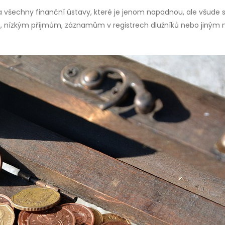
a všechny finanční ústavy, které je jenom napadnou, ale všude s
, nízkým příjmům, záznamům v registrech dlužníků nebo jiným 