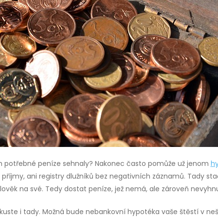
nom potřebné peníze sehnaly? Nakonec často pomůže už jenom
hy
ké příjmy, ani registry dlužníků bez negativních záznamů. Tady s
t člověk na své. Tedy dostat peníze, jež nemá, ale zároveň nevyhn
to zkuste i tady. Možná bude nebankovní hypotéka vaše štěstí v neš