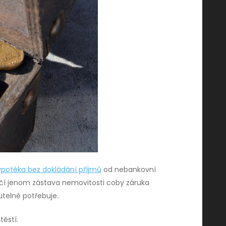
potéka bez dokládání příjmů
od nebankovní
tačí jenom zástava nemovitosti coby záruka
utelně potřebuje.
těstí.