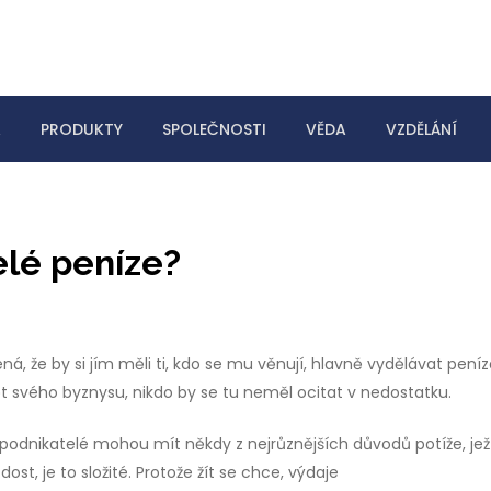
A
PRODUKTY
SPOLEČNOSTI
VĚDA
VZDĚLÁNÍ
lé peníze?
ná, že by si jím měli ti, kdo se mu věnují, hlavně vydělávat pení
ět svého byznysu, nikdo by se tu neměl ocitat v nedostatku.
ší podnikatelé mohou mít někdy z nejrůznějších důvodů potíže, jež
t, je to složité. Protože žít se chce, výdaje