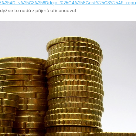
%25C3%25AD_v%25C3%25BDdaje_%25C4%258Cesk%25C3%25A9_repub
dyž se to nedá z příjmů ufinancovat.