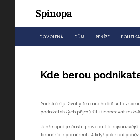
Skip
Spinopa
to
content
DOVOLENÁ
DŮM
PENÍZE
POLITIK
Kde berou podnikate
Podnikání je živobytím mnoha lidí. A to zname
podnikatelských příjmů žít i financovat rozkv
Jenže opak je často pravdou. I ti nejsnaživěj
finančních poměrech. A když pak není peněz dos