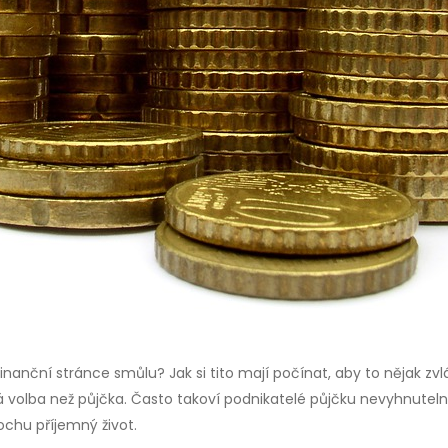
nanční stránce smůlu? Jak si tito mají počínat, aby to nějak zvlád
volba než půjčka. Často takoví podnikatelé půjčku nevyhnutelně po
ochu příjemný život.