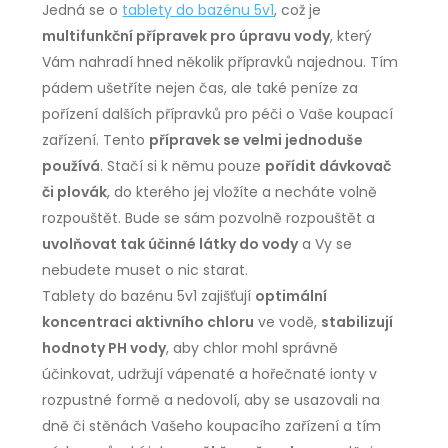
Jedná se o
tablety do bazénu 5v1
, což je
multifunkční přípravek pro úpravu vody
, který
Vám nahradí hned několik přípravků najednou. Tím
pádem ušetříte nejen čas, ale také peníze za
pořízení dalších přípravků pro péči o Vaše koupací
zařízení. Tento
přípravek se velmi jednoduše
používá
. Stačí si k němu pouze
pořídit dávkovač
či plovák
, do kterého jej vložíte a necháte volně
rozpouštět. Bude se sám pozvolně rozpouštět a
uvolňovat tak účinné látky do vody
a Vy se
nebudete muset o nic starat.
Tablety do bazénu 5v1 zajišťují
optimální
koncentraci aktivního chloru
ve vodě,
stabilizují
hodnoty PH vody
, aby chlor mohl správně
účinkovat, udržují vápenaté a hořečnaté ionty v
rozpustné formě a nedovolí, aby se usazovali na
dně či stěnách Vašeho koupacího zařízení a tím