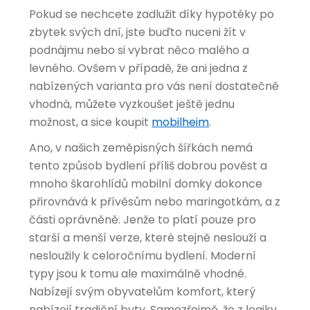
Pokud se nechcete zadlužit díky hypotéky po
zbytek svých dní, jste buďto nuceni žít v
podnájmu nebo si vybrat něco malého a
levného. Ovšem v případě, že ani jedna z
nabízených varianta pro vás není dostatečně
vhodná, můžete vyzkoušet ještě jednu
možnost, a sice koupit
mobilheim
.
Ano, v našich zeměpisných šířkách nemá
tento způsob bydlení příliš dobrou pověst a
mnoho škarohlídů mobilní domky dokonce
přirovnává k přívěsům nebo maringotkám, a z
části oprávněně. Jenže to platí pouze pro
starší a menší verze, které stejně neslouží a
nesloužily k celoročnímu bydlení. Moderní
typy jsou k tomu ale maximálně vhodné.
Nabízejí svým obyvatelům komfort, který
nabízejí tradiční byty. Samozřejmě, že z logiky