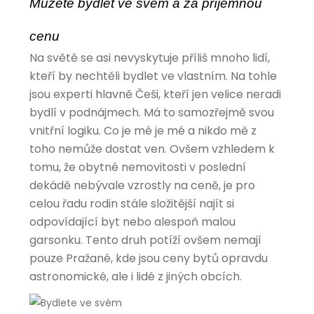
Můžete bydlet ve svém a za příjemnou
cenu
Na světě se asi nevyskytuje příliš mnoho lidí,
kteří by nechtěli bydlet ve vlastním. Na tohle
jsou experti hlavně Češi, kteří jen velice neradi
bydlí v podnájmech. Má to samozřejmě svou
vnitřní logiku. Co je mé je mé a nikdo mě z
toho nemůže dostat ven. Ovšem vzhledem k
tomu, že obytné nemovitosti v poslední
dekádě nebývale vzrostly na ceně, je pro
celou řadu rodin stále složitější najít si
odpovídající byt nebo alespoň malou
garsonku. Tento druh potíží ovšem nemají
pouze Pražané, kde jsou ceny bytů opravdu
astronomické, ale i lidé z jiných obcích.