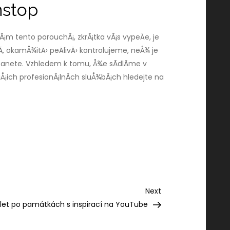
nstop
¡m tento porouchÃ¡, zkrÃ¡tka vÃ¡s vypeÄe, je
, okamÅ¾itÄ› peÄlivÄ› kontrolujeme, neÅ¾ je
stanete. Vzhledem k tomu, Å¾e sÃ­dlÃ­me v
Å¡ich profesionÃ¡lnÃ­ch sluÅ¾bÃ¡ch hledejte na
Next
Next
Post
ýlet po památkách s inspirací na YouTube