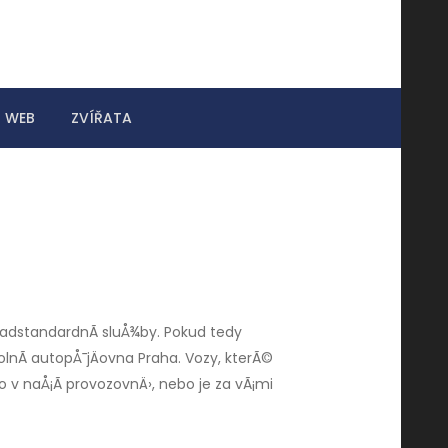
WEB
ZVÍŘATA
n
nadstandardnÃ­ sluÅ¾by. Pokud tedy
olnÃ­
autopÅ¯jÄovna Praha
. Vozy, kterÃ©
 naÅ¡Ã­ provozovnÄ›, nebo je za vÃ¡mi