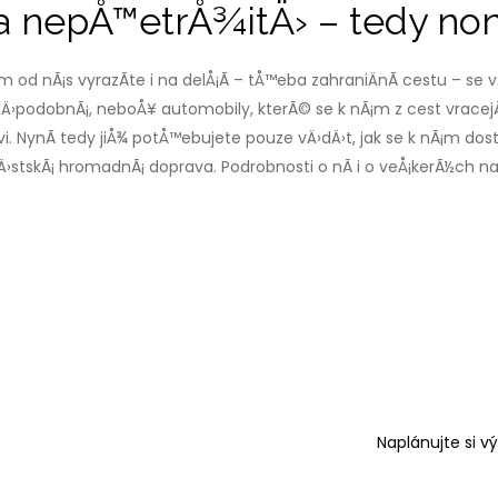
a nepÅ™etrÅ¾itÄ› – tedy no
d nÃ¡s vyrazÃ­te i na delÅ¡Ã­ – tÅ™eba zahraniÄnÃ­ cestu – se vÃ
Ä›podobnÃ¡, neboÅ¥ automobily, kterÃ© se k nÃ¡m z cest vracejÃ­
i. NynÃ­ tedy jiÅ¾ potÅ™ebujete pouze vÄ›dÄ›t, jak se k nÃ¡m do
Ä›stskÃ¡ hromadnÃ¡ doprava. Podrobnosti o nÃ­ i o veÅ¡kerÃ½ch na
Naplánujte si v