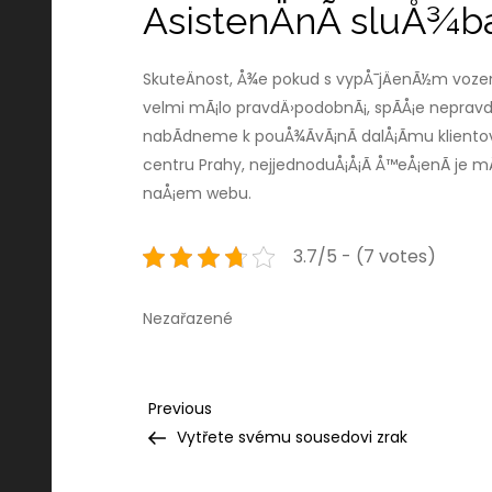
AsistenÄnÃ­ sluÅ¾b
SkuteÄnost, Å¾e pokud s vypÅ¯jÄenÃ½m vozem o
velmi mÃ¡lo pravdÄ›podobnÃ¡, spÃ­Å¡e nepravd
nabÃ­dneme k pouÅ¾Ã­vÃ¡nÃ­ dalÅ¡Ã­mu klientov
centru Prahy, nejjednoduÅ¡Å¡Ã­ Å™eÅ¡enÃ­ je m
naÅ¡em webu.
3.7/5 - (7 votes)
Nezařazené
Navigace
Previous
Previous
Post
Vytřete svému sousedovi zrak
pro