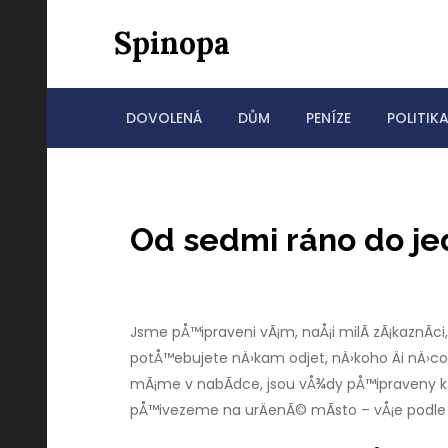
Skip
Spinopa
to
content
DOVOLENÁ
DŮM
PENÍZE
POLITIK
Od sedmi ráno do je
Jsme pÅ™ipraveni vÃ¡m, naÅ¡i milÃ­ zÃ¡kaznÃ­
potÅ™ebujete nÄ›kam odjet, nÄ›koho Äi nÄ›co
mÃ¡me v nabÃ­dce, jsou vÅ¾dy pÅ™ipraveny k
pÅ™ivezeme na urÄenÃ© mÃ­sto – vÅ¡e podle