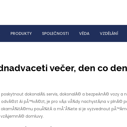
A
PRODUKTY
SPOLEČNOSTI
VĚDA
VZDĚLÁNÍ
dnadvaceti večer, den co de
ci, poskytnout dokonalÃ½ servis, dokonalÃ© a bezpeÄnÃ© vozy a 
 odvÃ©zt Äi pÅ™ivÃ©zt, je pro vÃ¡s vÅ¾dy nachystÃ¡na v plnÃ© p
 okamÅ¾itÃ©mu pouÅ¾itÃ­ a mÅ¯Å¾ete si je vyzvednout pÅ™Ã­mo v
 vzÃ¡jemnÃ© domluvy.