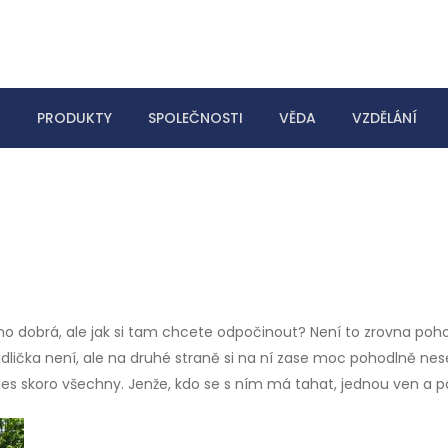
A
PRODUKTY
SPOLEČNOSTI
VĚDA
VZDĚLÁNÍ
 no dobrá, ale jak si tam chcete odpočinout? Není to zrovna pohod
dlička není, ale na druhé straně si na ní zase moc pohodlně ne
dnes skoro všechny. Jenže, kdo se s ním má tahat, jednou ven a p