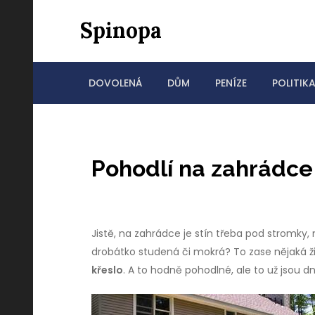
Skip
Spinopa
to
content
DOVOLENÁ
DŮM
PENÍZE
POLITIK
Pohodlí na zahrádce
Jistě, na zahrádce je stín třeba pod stromky,
drobátko studená či mokrá? To zase nějaká ži
křeslo
. A to hodně pohodlné, ale to už jsou 