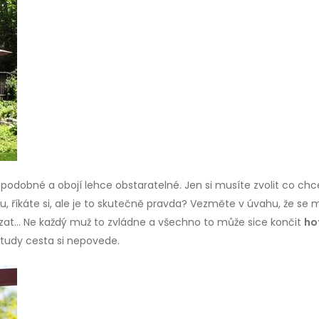
e podobné a obojí lehce obstaratelné. Jen si musíte zvolit co ch
, říkáte si, ale je to skutečně pravda? Vezměte v úvahu, že se mu
zat… Ne každý muž to zvládne a všechno to může sice končit
ho
 tudy cesta si nepovede.