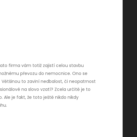
 Tato firma vám totiž zajistí celou stavbu
te možnému převozu do nemocnice. Ono se
Většinou to zaviní nedbalost, či neopatrnost
esionálové na slovo vzatí? Zcela určitě je to
Ale je fakt, že toto ještě nikdo nikdy
ahu.