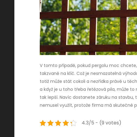
V tomto případě, pokud pergolu moc chcete, 
takzvaně na klíč. Což je nesmazatelná výho
totiž může stát cokoli a nezřídka právě u tě
a když je u toho třeba řetězová pila, může to 
tak lepší. Navíc dostanete záruku na stavbu, t
nemusel využít, protože firma má skutečné p
4.3/5 - (9 votes)