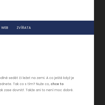
WEB
ZVÍŘATA
lné sedět či ležet na zemi. A co ještě když je
sednete. Tak co s tím? Nuže co,
chce to
ak zase dovnitř. Takže ani to není moc dobré.