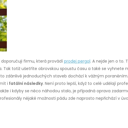
doporučuji firmu, která provádí
prodej pergol
. A nejde jen o to.
da. Tak totiž ušetříte obrovskou spoustu času a také se vyhne
chto zdánlivě jednoduchých staveb dochází k vážným poraněním. 
mít i
fatální následky
. Není proto lepší, když to celé udělají prof
akže i kdyby se něco náhodou stalo, je případná oprava zadarmo. 
rofesionály nějaké možnosti pádu zde naprosto nepřichází v úv