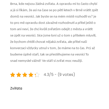
Brna, kde nejsou žádná zvířata. A opravdu mi to často chybí
a já si říkám, že asi na čase se po pěti letech v Brně vrátit zpět
domů na vesnici. Jak byste se na mém místě rozhodli vy? je
to pro mě opravdu dost závažné rozhodnutí a přítel ještě o
tom ani neví, že chci kvůli zvířatům odejít z města a vrátit
se zpět na vesnici. Sice jsme loni už o tom s přítelem mluvili,
že bychom chtěli chovat nějaká zvířata, ale přítel naši
konverzaci vždycky utnul v tom, že máme na to čas. Prý až
budeme úplně staří, tak se přestěhujeme na vesnici To
snad nemyslel vážně! Ve stáří si zvířat moc neužiji.
4.3/5 - (9 votes)
Zvířata