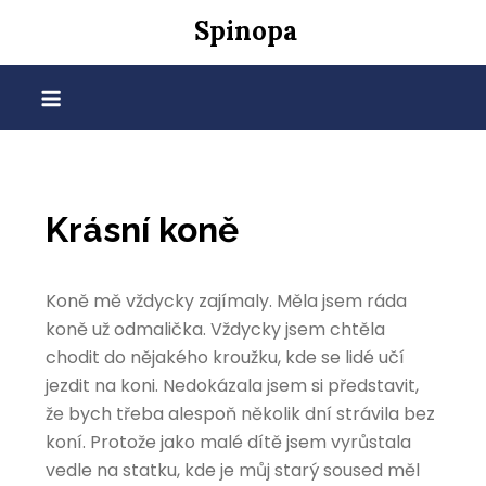
Skip
Spinopa
to
content
Krásní koně
Koně mě vždycky zajímaly. Měla jsem ráda
koně už odmalička. Vždycky jsem chtěla
chodit do nějakého kroužku, kde se lidé učí
jezdit na koni. Nedokázala jsem si představit,
že bych třeba alespoň několik dní strávila bez
koní. Protože jako malé dítě jsem vyrůstala
vedle na statku, kde je můj starý soused měl