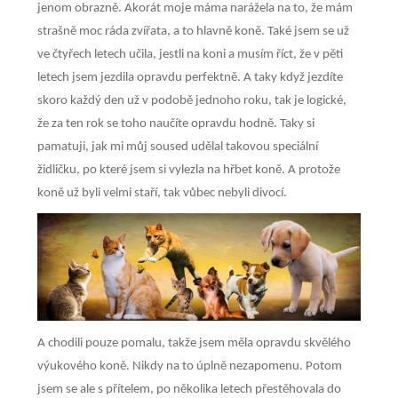
jenom obrazně. Akorát moje máma narážela na to, že mám
strašně moc ráda zvířata, a to hlavně koně. Také jsem se už
ve čtyřech letech učila, jestli na koni a musím říct, že v pěti
letech jsem jezdila opravdu perfektně. A taky když jezdíte
skoro každý den už v podobě jednoho roku, tak je logické,
že za ten rok se toho naučíte opravdu hodně. Taky si
pamatuji, jak mi můj soused udělal takovou speciální
židličku, po které jsem si vylezla na hřbet koně. A protože
koně už byli velmi staří, tak vůbec nebyli divocí.
A chodili pouze pomalu, takže jsem měla opravdu skvělého
výukového koně. Nikdy na to úplně nezapomenu. Potom
jsem se ale s přítelem, po několika letech přestěhovala do