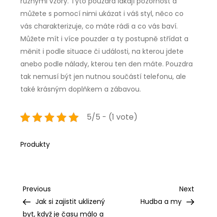
různými vzory. Tyto pouzdra lákají pozornost a
můžete s pomocí nimi ukázat i váš styl, něco co
vás charakterizuje, co máte rádi a co vás baví.
Můžete mít i více pouzder a ty postupně střídat a
měnit i podle situace či události, na kterou jdete
anebo podle nálady, kterou ten den máte. Pouzdra
tak nemusí být jen nutnou součástí telefonu, ale
také krásným doplňkem a zábavou.
5/5 - (1 vote)
Produkty
Navigace
Previous
Next
Previous
Next
Post
Post
Jak si zajistit uklizený
Hudba a my
pro
byt, když je času málo a